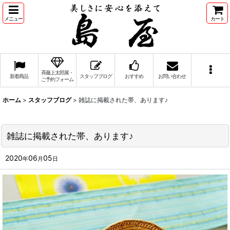
メニュー
カート
斉藤上太郎展・
新着商品
スタッフブログ
おすすめ
お問い合わせ
ご予約フォーム
ホーム
>
スタッフブログ
>
雑誌に掲載された帯、あります♪
雑誌に掲載された帯、あります♪
2020
06
05
年
月
日