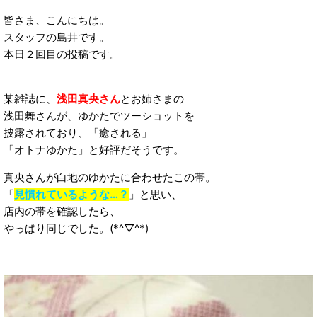
皆さま、こんにちは。
スタッフの島井です。
本日２回目の投稿です。
某雑誌に、
浅田真央さん
とお姉さまの
浅田舞さんが、ゆかたでツーショットを
披露されており、「癒される」
「オトナゆかた」と好評だそうです。
真央さんが白地のゆかたに合わせたこの帯。
「
見慣れているような…？
」と思い、
店内の帯を確認したら、
やっぱり同じでした。(*^▽^*)