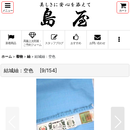
メニュー
カート
斉藤上太郎展・
新着商品
スタッフブログ
おすすめ
お問い合わせ
ご予約フォーム
ホーム
>
着物
>
紬
>
結城紬：空色
結城紬：空色
[
9/154
]