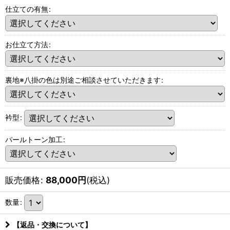
仕立ての有無
:
お仕立て方法
:
裏地※八掛の色は別途ご相談させていただきます
:
衿型
:
パールトーン加工
:
販売価格
:
88,000
円
(税込)
数量
:
【返品・交換について】