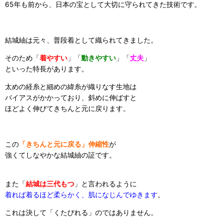
65年も前から、日本の宝として大切に守られてきた技術です。
結城紬は元々、普段着として織られてきました。
そのため「
着やすい
」「
動きやすい
」「
丈夫
」
といった特長があります。
太めの経糸と細めの緯糸が織りなす生地は
バイアスがかかっており、斜めに伸ばすと
ほどよく伸びてきちんと元に戻ります。
この
「きちんと元に戻る」伸縮性
が
強くてしなやかな結城紬の証です。
また「
結城は三代もつ
」と言われるように
着れば着るほど柔らかく、肌になじんでゆきます
。
これは決して「くたびれる」のではありません。