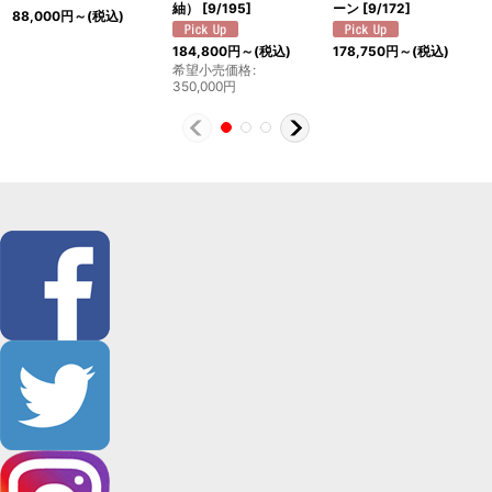
紬）
[
9/195
]
ーン
[
9/172
]
88,000
円
～
(税込)
184,800
円
～
(税込)
178,750
円
～
(税込)
希望小売価格
:
350,000
円