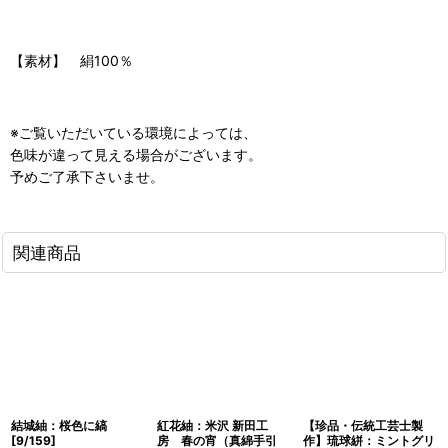
【素材】 絹100％
※ご覧いただいている環境によっては、
色味が違って見える場合がございます。
予めご了承下さいませ。
関連商品
結城紬：桜色に縞
紅花紬：米沢 新田工
【珍品・伝統工芸士製
[
9/159
]
房 春の宵（真綿手引
作】琉球絣：ミントグリ