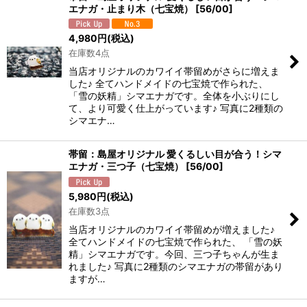
エナガ・止まり木（七宝焼）
[
56/00
]
4,980
円
(税込)
在庫数4点
当店オリジナルのカワイイ帯留めがさらに増えま
した♪ 全てハンドメイドの七宝焼で作られた、
「雪の妖精」シマエナガです。全体を小ぶりにし
て、より可愛く仕上がっています♪ 写真に2種類の
シマエナ…
帯留：島屋オリジナル 愛くるしい目が合う！シマ
エナガ・三つ子（七宝焼）
[
56/00
]
5,980
円
(税込)
在庫数3点
当店オリジナルのカワイイ帯留めが増えました♪
全てハンドメイドの七宝焼で作られた、 「雪の妖
精」シマエナガです。今回、三つ子ちゃんが生ま
れました♪ 写真に2種類のシマエナガの帯留があり
ますが…