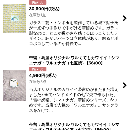
30,800
円
(税込)
在庫数1点
ガラス工芸・トンボ玉を製作している城下鮎子氏
が一点ずつ手作りで手がける帯留めです。ガラス
製なのに、どこか暖かさを感じるほっこりしたデ
ザイン。細かいパーツは立体感があり、触るとポ
コポコしているのが特長で…
帯留：島屋オリジナル ワルくてもカワイイ！シマ
エナガ・ワルエナガ（七宝焼）
[
56/00
]
4,980
円
(税込)
在庫数3点
当店オリジナルのカワイイ帯留めがまたまた増え
ました♪ 全てハンドメイドの七宝焼で作られた、
「雪の妖精」シマエナガ。帯留めシリーズ、6つ
めです。当店で人気の「ワルエナガ」。サングラ
スをかけて…
帯留：島屋オリジナル ワルくてもカワイイ！シマ
エナガ・ワルエナガペア（七宝焼）
[
56/00
]