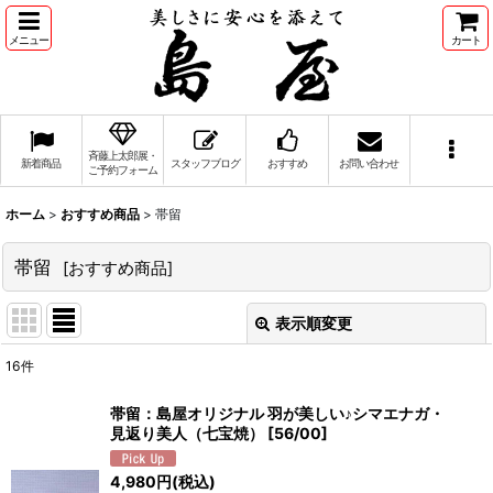
メニュー
カート
斉藤上太郎展・
新着商品
スタッフブログ
おすすめ
お問い合わせ
ご予約フォーム
ホーム
>
おすすめ商品
>
帯留
帯留
[
おすすめ商品
]
表示順変更
閉じる
16
件
表示数
:
帯留：島屋オリジナル 羽が美しい♪シマエナガ・
見返り美人（七宝焼）
[
56/00
]
並び順
:
4,980
円
(税込)