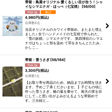
帯留：島屋オリジナル 愛くるしい目が合う！シャ
イなシマエナガ・ほっぺ（七宝焼）
[
56/00
]
4,980
円
(税込)
在庫数6点
当店オリジナルのカワイイ帯留め、またまた増え
ました♪ 全てハンドメイドの七宝焼で作られた、
「雪の妖精」シマエナガです。 第四弾目のシマエ
ナガはちょっと頬を染め て羽をきちんとたたみ、
かしこ…
帯留：雪うさぎ
[
56/164
]
3,300
円
(税込)
在庫数1点
【お取り寄せ商品のため、納品までお時間を頂き
ます。予めご了承くださいませ。】子どもの頃に
作った雪うさぎ。椿の葉を乗せて、南天の実を目
にして…と思い出がよみがえるような帯留めで
す。三分紐と…