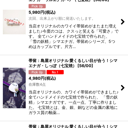
5,980
円
(税込)
次回、出来上がり順に発送いたします。
当店オリジナルのカワイイ帯留めがまたまた増え
ました♪今度のコは、クスっと笑える「可愛さ」で
す。 全てハンドメイドの七宝焼で作られた、
「雪の妖精」シマエナガ。帯留めシリーズ、5つ
めはカップルです。片方…
帯留：島屋オリジナル 愛くるしい目が合う！シマ
エナガ・しっぽ（七宝焼）
[
56/00
]
4,980
円
(税込)
在庫数4点
当店オリジナルの、カワイイ帯留めができました♪
全てハンドメイドの七宝焼で作られた、 「雪の妖
精」シマエナガです。一点一点、丁寧に作りまし
た。 七宝焼とは、金、銀、銅などの金属の素地に
ガラス質の釉薬…
帯留：島屋オリジナル 愛くるしい目が合う！シマ