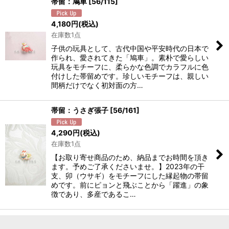
帯留：鳩車
[
56/115
]
4,180
円
(税込)
在庫数1点
子供の玩具として、古代中国や平安時代の日本で
作られ、愛されてきた「鳩車」。素朴で愛らしい
玩具をモチーフに、柔らかな色調でカラフルに色
付けした帯留めです。珍しいモチーフは、親しい
間柄だけでなく初対面の方…
帯留：うさぎ張子
[
56/161
]
4,290
円
(税込)
在庫数1点
【お取り寄せ商品のため、納品までお時間を頂き
ます。予めご了承くださいませ。】2023年の干
支、卯（ウサギ）をモチーフにした縁起物の帯留
めです。前にピョンと飛ぶことから「躍進」の象
徴であり、多産であるこ…