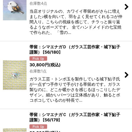
在庫数4点
絞り込む
当店オリジナルの、カワイイ帯留めがさらに増え
ました♪横を向いて、羽をよく見せてくれるコが仲
間入り。こちらの視線を感じて、チラっと振り返
るようなポーズです。 全てハンドメイドの七宝焼
で作られた、 「雪の…
帯留：シマエナガＤ（ガラス工芸作家・城下鮎子
謹製）
[
56/180
]
30,800
円
(税込)
在庫数1点
ガラス工芸・トンボ玉を製作している城下鮎子氏
が一点ずつ手作りで手がける帯留めです。ガラス
製なのに、どこか暖かさを感じるほっこりしたデ
ザイン。細かいパーツは立体感があり、触るとポ
コポコしているのが特長で…
帯留：シマエナガＣ（ガラス工芸作家・城下鮎子
謹製）
[
56/179
]