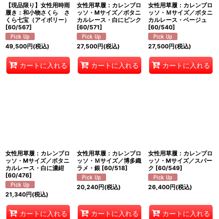
【現品限り】女性用時雨
女性用草履：カレンブロ
女性用草履：カレンブロ
履き：和小物さくら さ
ッソ・Mサイズ／ボタニ
ッソ・Ｍサイズ／ボタニ
くら七宝（アイボリー）
カルレース・白にピンク
カルレース・ベージュ
[
60/567
]
[
60/571
]
[
60/540
]
49,500
円
(税込)
27,500
円
(税込)
27,500
円
(税込)
カートに入れる
カートに入れる
カートに入れる
女性用草履：カレンブロ
女性用草履：カレンブロ
女性用草履：カレンブロ
ッソ・Mサイズ／ボタニ
ッソ・Ｍサイズ／博多織
ッソ・Mサイズ／スパー
カルレース・白に濃紺
ラメ・銀
[
60/518
]
ク
[
60/549
]
[
60/476
]
20,240
円
(税込)
26,400
円
(税込)
21,340
円
(税込)
カートに入れる
カートに入れる
カートに入れる