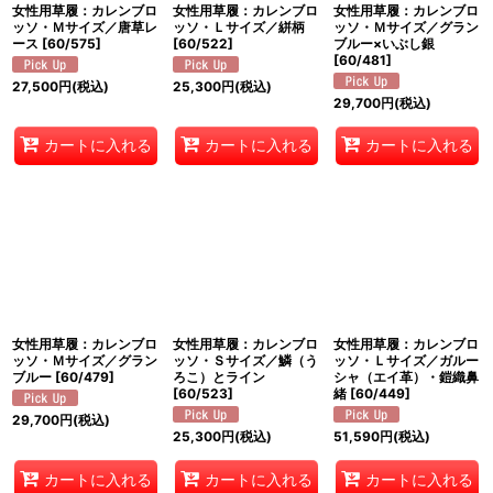
女性用草履：カレンブロ
女性用草履：カレンブロ
女性用草履：カレンブロ
ッソ・Ｍサイズ／唐草レ
ッソ・Ｌサイズ／絣柄
ッソ・Ｍサイズ／グラン
ース
[
60/575
]
[
60/522
]
ブルー×いぶし銀
[
60/481
]
27,500
円
(税込)
25,300
円
(税込)
29,700
円
(税込)
カートに入れる
カートに入れる
カートに入れる
女性用草履：カレンブロ
女性用草履：カレンブロ
女性用草履：カレンブロ
ッソ・Ｍサイズ／グラン
ッソ・Ｓサイズ／鱗（う
ッソ・Ｌサイズ／ガルー
ブルー
[
60/479
]
ろこ）とライン
シャ（エイ革）・鎧織鼻
[
60/523
]
緒
[
60/449
]
29,700
円
(税込)
25,300
円
(税込)
51,590
円
(税込)
カートに入れる
カートに入れる
カートに入れる