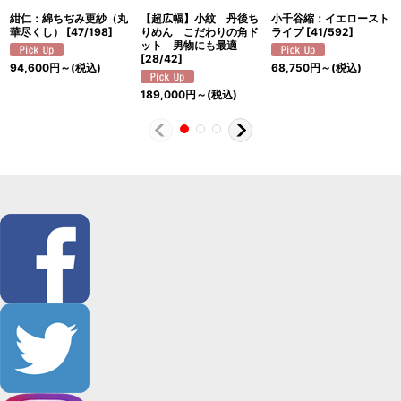
紺仁：綿ちぢみ更紗（丸
【超広幅】小紋 丹後ち
小千谷縮：イエロースト
華尽くし）
[
47/198
]
りめん こだわりの角ド
ライプ
[
41/592
]
ット 男物にも最適
[
28/42
]
94,600
円
～
(税込)
68,750
円
～
(税込)
189,000
円
～
(税込)