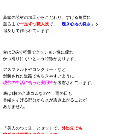
鼻緒の芯材の加工からこだわり、すげる角度に
至るまで
一足ずつ職人技
で、「
履き心地の良さ
」を
追及して作られています。
台はEVAで軽量でクッション性に優れ
かつ滑りにくいという特徴があります。
アスファルトやコンクリートなど
舗装された道路でも歩きやすいように
現代の生活に合った実用性
が考慮されています。
底は1枚の合成ゴムなので、雨の日も
鼻緒をすげる部分から水が染み上がることが
ありません。
「美人のつま先」とセットで、
外出先でも