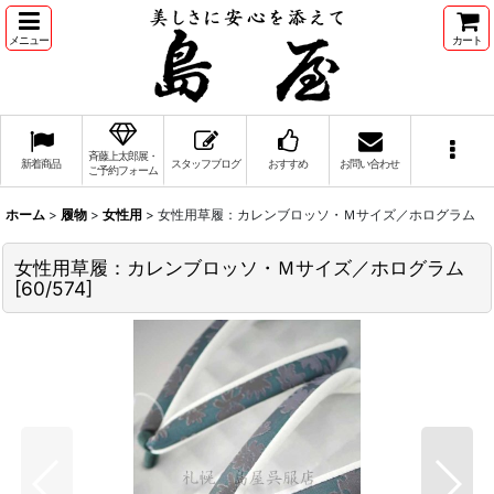
メニュー
カート
斉藤上太郎展・
新着商品
スタッフブログ
おすすめ
お問い合わせ
ご予約フォーム
ホーム
>
履物
>
女性用
>
女性用草履：カレンブロッソ・Ｍサイズ／ホログラム
女性用草履：カレンブロッソ・Ｍサイズ／ホログラム
[
60/574
]