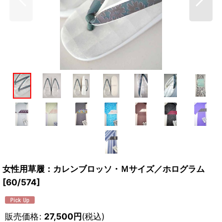
女性用草履：カレンブロッソ・Ｍサイズ／ホログラム
[
60/574
]
販売価格
:
27,500
円
(税込)