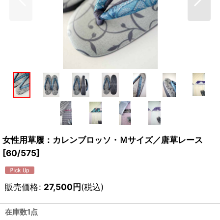
女性用草履：カレンブロッソ・Ｍサイズ／唐草レース
[
60/575
]
販売価格
:
27,500
円
(税込)
在庫数1点