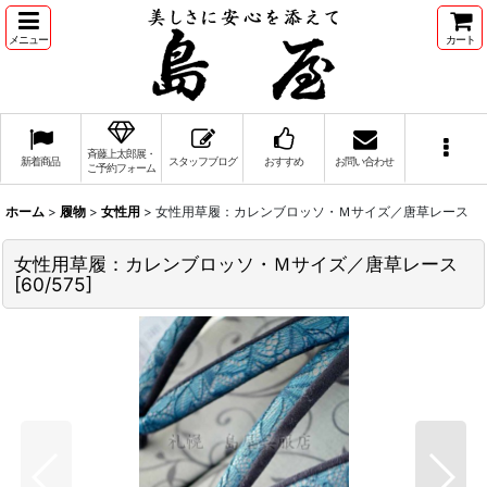
メニュー
カート
斉藤上太郎展・
新着商品
スタッフブログ
おすすめ
お問い合わせ
ご予約フォーム
ホーム
>
履物
>
女性用
>
女性用草履：カレンブロッソ・Ｍサイズ／唐草レース
女性用草履：カレンブロッソ・Ｍサイズ／唐草レース
[
60/575
]