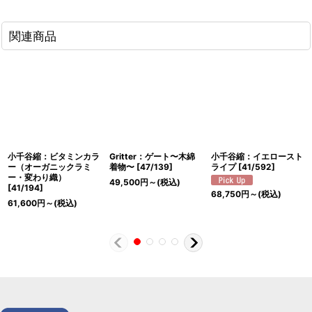
関連商品
小千谷縮：ビタミンカラ
Gritter：ゲート〜木綿
小千谷縮：イエロースト
ー（オーガニックラミ
着物〜
[
47/139
]
ライプ
[
41/592
]
ー・変わり織）
49,500
円
～
(税込)
[
41/194
]
68,750
円
～
(税込)
61,600
円
～
(税込)