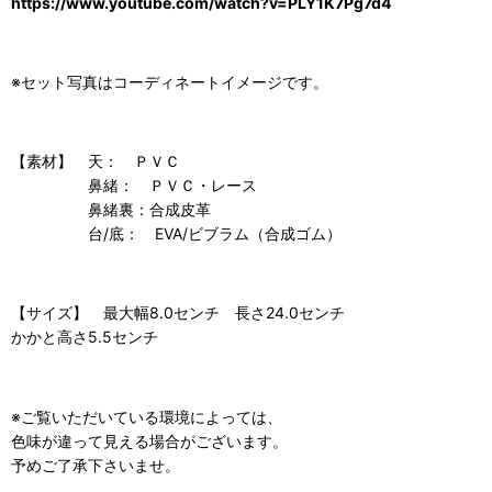
https://www.youtube.com/watch?v=PLY1K7Pg7d4
※セット写真はコーディネートイメージです。
【素材】 天： ＰＶＣ
鼻緒： ＰＶＣ・レース
鼻緒裏：合成皮革
台/底： EVA/ビブラム（合成ゴム）
【サイズ】 最大幅8.0センチ 長さ24.0センチ
かかと高さ5.5センチ
※ご覧いただいている環境によっては、
色味が違って見える場合がございます。
予めご了承下さいませ。