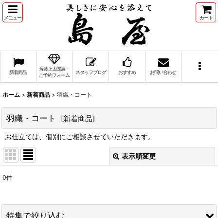
メニュー
カート
斉藤上太郎展・
新着商品
スタッフブログ
おすすめ
お問い合わせ
ご予約フォーム
ホーム
>
新着商品
>
羽織・コート
羽織・コート
[
新着商品
]
お仕立ては、個別にご相談させていただきます。
表示順変更
閉じる
0
件
表示数
:
並び順
:
特集で絞り込む