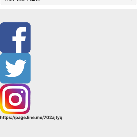
絞り込む
SALE品
59kimono／コレカラキモノ
単衣・袷用
単衣・夏物
男性用帯
女性用 帯
長襦袢
羽織・コート
https://page.line.me/702ajtyq
ショール
バッグ