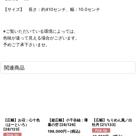
【サイズ】 長さ：約410センチ、幅：10.0センチ
※ご覧いただいている環境によっては、
色味が違って見える場合がございます。
予めご了承下さいませ。
関連商品
【広幅】お召：心十色
【超広幅】小千谷紬：薄
【広幅】ちりめん風／白
（はーといろ）
暮の空
[
28/126
]
牡丹
[
21/133
]
[
28/123
]
198,000
円
～
(税込)