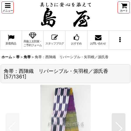
メニュー
カート
斉藤上太郎展・
新着商品
スタッフブログ
おすすめ
お問い合わせ
ご予約フォーム
ホーム
>
帯
>
角帯
>
角帯：西陣織 リバーシブル・矢羽根／源氏香
角帯：西陣織 リバーシブル・矢羽根／源氏香
[
57/1361
]