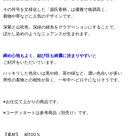
その符号を文様化した「源氏香柄」は優雅で格調高く、
着物や帯などに人気のデザインです。
深紫と山吹色、深緑の緯糸をグラデーションにすることで、
ぼかし染めのようなニュアンスが生まれます。
締め心地もよく、結び目も綺麗に決まりやすい
と
ご好評をいただいています。
ハッキリした色合いは黒や紺、茶や緑など、濃い色合いが多い
男性の着物との相性が良く、一年中ヘビロテになりそうです。
※お仕立て上がりの商品です。
※コーディネートは参考商品（別売り）です。
【素材】 絹100％