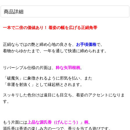
商品詳細
一本で二倍の価値あり！ 着姿の幅を広げる正絹角帯
正絹ならではの艶と締め心地の良さを、
お手頃価格
で。
着物からゆかたまで、一年を通して快適に締められます。
リバーシブル仕様の片面は、
粋な矢羽根柄
。
「破魔矢」に象徴されるように邪気を払い、また
「幸運を射抜く」として縁起柄とされます。
スッキリした色分けは遠目にも目立ち、着姿のアクセントになりま
す。
もう片面には
上品な源氏香（げんじこう）」柄
。
源氏香は香道の楽しみ方の一つで、香りを当てる遊びです。