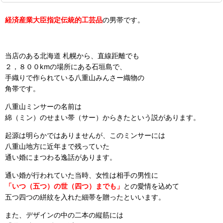
経済産業大臣指定伝統的工芸品
の男帯です。
当店のある北海道 札幌から、直線距離でも
２，８００kmの場所にある石垣島で、
手織りで作られている八重山みんさー織物の
角帯です。
八重山ミンサーの名前は
綿（ミン）のせまい帯（サー）からきたという説があります。
起源は明らかではありませんが、このミンサーには
八重山地方に近年まで残っていた
通い婚にまつわる逸話があります。
通い婚が行われていた当時、女性は相手の男性に
「いつ（五つ）の世（四つ）までも」
との愛情を込めて
五つ四つの絣紋を入れた細帯を贈ったといいます。
また、デザインの中の二本の縦筋には