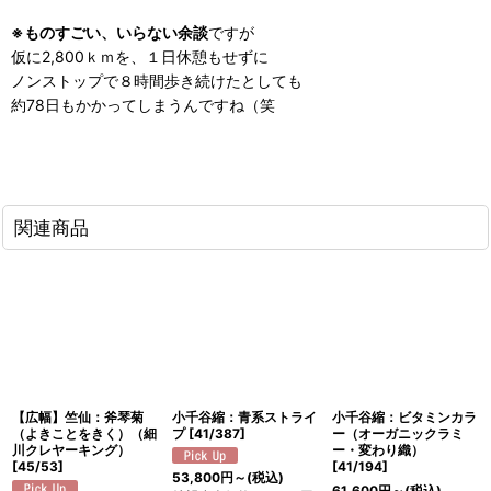
※ものすごい、いらない余談
ですが
仮に2,800ｋｍを、１日休憩もせずに
ノンストップで８時間歩き続けたとしても
約78日もかかってしまうんですね（笑
関連商品
【広幅】竺仙：斧琴菊
小千谷縮：青系ストライ
小千谷縮：ビタミンカラ
（よきことをきく）（細
プ
[
41/387
]
ー（オーガニックラミ
川クレヤーキング）
ー・変わり織）
[
45/53
]
[
41/194
]
53,800
円
～
(税込)
61,600
円
～
(税込)