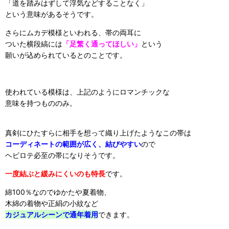
「道を踏みはずして浮気などすることなく」
という意味があるそうです。
さらにムカデ模様といわれる、帯の両耳に
ついた横段縞には
「足繁く通ってほしい」
という
願いが込められているとのことです。
使われている模様は、上記のようにロマンチックな
意味を持つもののみ。
真剣にひたすらに相手を想って織り上げたようなこの帯は
コーディネートの範囲が広く、結びやすい
ので
ヘビロテ必至の帯になりそうです。
一度結ぶと緩みにくいのも特長
です。
綿100％なのでゆかたや夏着物、
木綿の着物や正絹の小紋など
カジュアルシーンで通年着用
できます。