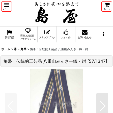
メニュー
カート
斉藤上太郎展・
新着商品
スタッフブログ
おすすめ
お問い合わせ
ご予約フォーム
ホーム
>
帯
>
角帯
>
角帯：伝統的工芸品 八重山みんさー織・紺
角帯：伝統的工芸品 八重山みんさー織・紺
[
57/1347
]