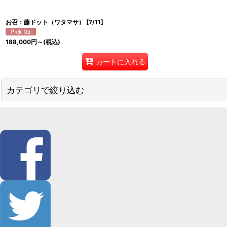
お召：藤ドット（ワタマサ）
[
7/11
]
188,000
円
～
(税込)
カートに入れる
カテゴリで絞り込む
着物 (全商品)
竺仙
三勝
紫織庵
小千谷縮