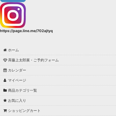
近江縮
木綿
混紡（綿麻・絹紅梅・絹麻その他）
https://page.line.me/702ajtyq
セオα
綿ゆかた
ホーム
59kimono
斉藤上太郎展・ご予約フォーム
総絞り
カレンダー
紬
マイページ
お召
商品カテゴリ一覧
小紋
お気に入り
ショッピングカート
正絹（夏）