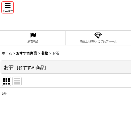
メニュー
新着商品
斉藤上太郎展・ご予約フォーム
ホーム
>
おすすめ商品
>
着物
>
お召
お召
[
おすすめ商品
]
2
件
表示数
:
並び順
: