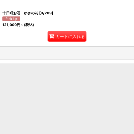
十日町お召 ゆきの花
[
9/289
]
121,000
円
～
(税込)
カートに入れる