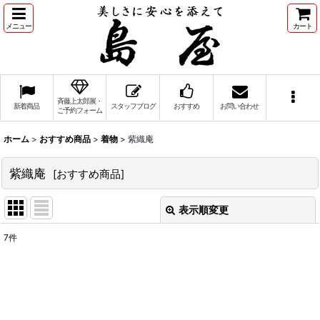
メニュー
カート
斉藤上太郎展・
新着商品
スタッフブログ
おすすめ
お問い合わせ
ご予約フォーム
ホーム
>
おすすめ商品
>
着物
>
紫織庵
紫織庵
[
おすすめ商品
]
表示順変更
閉じる
7
件
表示数
:
並び順
: