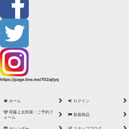
三勝
紫織庵
小千谷縮
近江縮
木綿
混紡（綿麻・絹紅梅・絹麻その他）
https://page.line.me/702ajtyq
セオα
綿ゆかた
ホーム
ログイン
59kimono
斉藤上太郎展・ご予約フ
新着商品
ォーム
総絞り
カレンダー
スタッフブログ