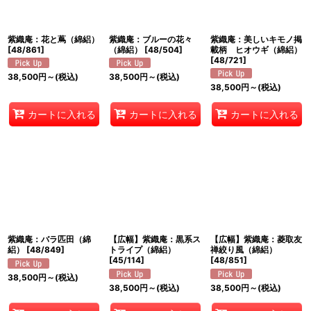
絞り込む
紫織庵：花と蔦（綿絽）
紫織庵：ブルーの花々
紫織庵：美しいキモノ掲
[
48/861
]
（綿絽）
[
48/504
]
載柄 ヒオウギ（綿絽）
[
48/721
]
38,500
円
～
(税込)
38,500
円
～
(税込)
38,500
円
～
(税込)
カートに入れる
カートに入れる
カートに入れる
紫織庵：バラ匹田（綿
【広幅】紫織庵：黒系ス
【広幅】紫織庵：菱取友
絽）
[
48/849
]
トライプ（綿絽）
禅絞り風（綿絽）
[
45/114
]
[
48/851
]
38,500
円
～
(税込)
38,500
円
～
(税込)
38,500
円
～
(税込)