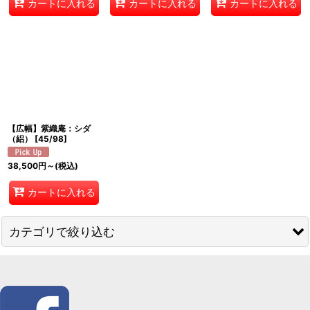
カートに入れる
カートに入れる
カートに入れる
【広幅】紫織庵：シダ
（絽）
[
45/98
]
38,500
円
～
(税込)
カートに入れる
カテゴリで絞り込む
着物 (全商品)
竺仙