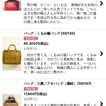
絞り込む
「和小物 さくら」といえば、 着物好きな女性の
ほとんどがご存じの人気ブランドですね。こちら
は大分県の職人さんが手作りした、唯一無二の逸
品です！本体は竹を先に染めてから編み上げ、そ
の後に漆を数回にわたり…
バッグ：くるみ籠バッグ
[
59/135
]
69,300
円
(税込)
在庫数1点
「自分で育てる」くるみの籠バッグです。くるみ
の樹皮は厚く、それでいて柔軟性に富み、強度に
も優れています。そのくるみの樹皮を、一つひと
つ丁寧に編み上げた、熟練の職人による手作りで
す。使い込むほどに艶やか…
バッグ：三勝／アタバッグ（濃紺）
[
59/167
]
17,600
円
(税込)
在庫数1点
黒と見まごうほど濃紺の麻地の巾着が、本場・イ