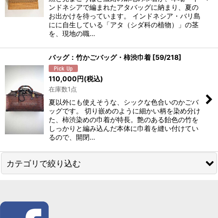
ンドネシアで編まれたアタバッグに納まり、夏の
お出かけを待っています。 インドネシア・バリ島
にに自生している「アタ（シダ科の植物）」の茎
を、現地の職…
バッグ：竹かごバッグ・柿渋巾着
[
59/218
]
110,000
円
(税込)
在庫数1点
夏以外にも使えそうな、シックな色合いのかごバ
ッグです。 切り嵌めのように細かい柄を染め分け
た、柿渋染めの巾着が特長。艶のある飴色の竹を
しっかりと編み込んだ本体に巾着を縫い付けてい
るので、開閉…
カテゴリで絞り込む
バッグ (全商品)
男性用