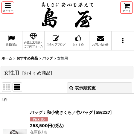
メニュー
カート
斉藤上太郎展・
新着商品
スタッフブログ
おすすめ
お問い合わせ
ご予約フォーム
ホーム
>
おすすめ商品
>
バッグ
>
女性用
女性用
[
おすすめ商品
]
表示順変更
閉じる
4
件
表示数
:
バッグ：和小物さくら／竹バッグ
[
59/237
]
並び順
:
258,500
円
(税込)
在庫数1点