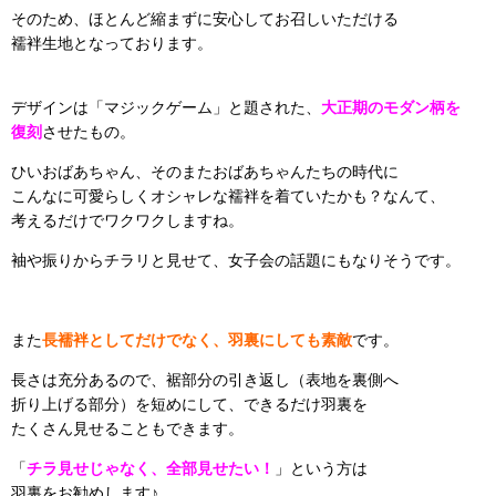
そのため、ほとんど縮まずに安心してお召しいただける
襦袢生地となっております。
デザインは「マジックゲーム」と題された、
大正期のモダン柄を
復刻
させたもの。
ひいおばあちゃん、そのまたおばあちゃんたちの時代に
こんなに可愛らしくオシャレな襦袢を着ていたかも？なんて、
考えるだけでワクワクしますね。
袖や振りからチラリと見せて、女子会の話題にもなりそうです。
また
長襦袢としてだけでなく、羽裏にしても素敵
です。
長さは充分あるので、裾部分の引き返し（表地を裏側へ
折り上げる部分）を短めにして、できるだけ羽裏を
たくさん見せることもできます。
「
チラ見せじゃなく、全部見せたい！
」という方は
羽裏をお勧めします♪