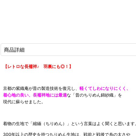
商品詳細
【レトロな長襦袢♪ 羽裏にも◎！】
京都の紫織庵が昔の製造技術を復元し、
軽くてしわになりにくく、
着心地の良い、長襦袢地には最適
な「昔のちりめん錦紗織」を
現代に蘇らせました。
着物の生地で「縮緬（ちりめん）」という言葉はよく聞くと思います
300年以上の歴史を持つちりめん生地は、戦前と戦後で糸の太さや