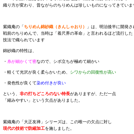
織り方が変わり、昔ながらのちりめんは珍しいものになってきていま
紫織庵の「
ちりめん錦紗織（きんしゃおり）
」は、明治後半に開発さ
戦前のちりめんで、当時は「着尺界の革命」と言われるほど流行した
技法で織られています
錦紗織の特性は、
・
糸が細かくて密
なので、シボ立ちが極めて細かい
・軽くて光沢が良く柔らかいため、
シワからの回復性が高い
・発色性が良くて
染め付きが良い
という、
非の打ちどころのない特長
がありますが、ただ一点
「縮みやすい」という欠点がありました。
紫織庵の「大正友禅」シリーズは、この唯一の欠点に対し
現代の技術で防縮加工
を施しました。