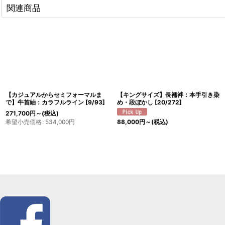
関連商品
【カジュアルからセミフォーマルま
【キングサイズ】長襦袢：本手引き染
で】牛首紬：カラフルライン
[
9/93
]
め・段ぼかし
[
20/272
]
271,700
円
～
(税込)
希望小売価格
:
534,000
円
88,000
円
～
(税込)