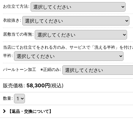
お仕立て方法
:
衣紋抜き
:
居敷当ての有無
:
当店にてお仕立てをされる方のみ、サービスで「洗える半衿」を付け
半衿
:
パールトーン加工 ※正絹のみ
:
販売価格
:
58,300
円
(税込)
数量
:
【返品・交換について】