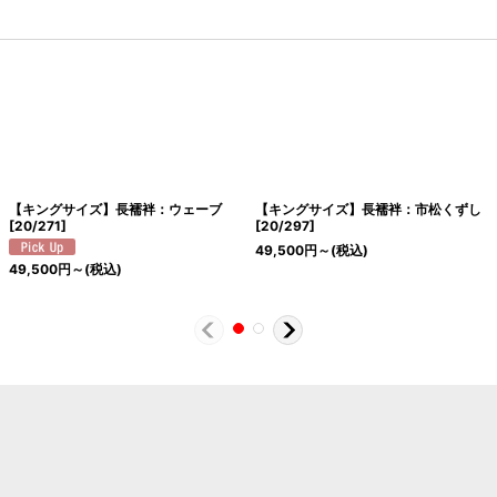
【キングサイズ】長襦袢：ウェーブ
【キングサイズ】長襦袢：市松くずし
[
20/271
]
[
20/297
]
49,500
円
～
(税込)
49,500
円
～
(税込)