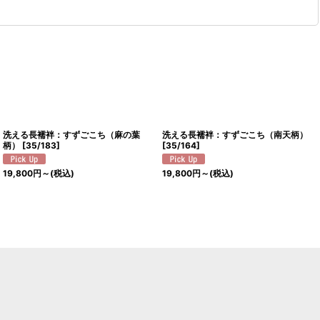
洗える長襦袢：すずごこち（麻の葉
洗える長襦袢：すずごこち（南天柄）
柄）
[
35/183
]
[
35/164
]
19,800
円
～
(税込)
19,800
円
～
(税込)