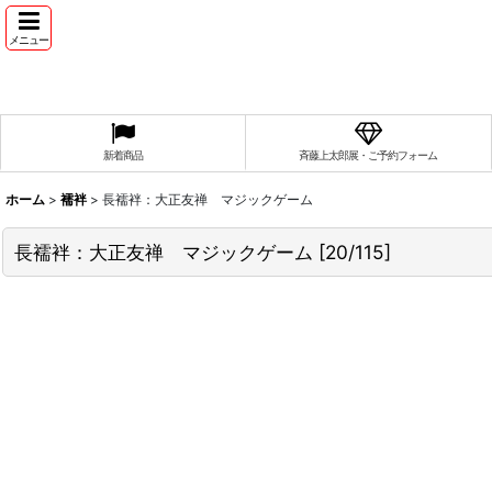
メニュー
新着商品
斉藤上太郎展・ご予約フォーム
ホーム
>
襦袢
>
長襦袢：大正友禅 マジックゲーム
長襦袢：大正友禅 マジックゲーム
[
20/115
]