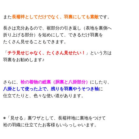
また
長襦袢としてだけでなく、羽裏にしても素敵
です。
長さは充分あるので、裾部分の引き返し（表地を裏側へ
折り上げる部分）を短めにして、できるだけ羽裏を
たくさん見せることもできます。
「
チラ見せじゃなく、たくさん見せたい！
」という方は
羽裏をお勧めします♪
さらに、
袷の着物の総裏（胴裏と八掛部分）
にしたり、
八掛として使った上で、残りを羽裏やうそつき袖
に
仕立てたりと、色々な使い道があります。
※「見せる」裏ワザとして、長襦袢地に
裏地をつけて
袷の羽織に仕立てたお客様もいらっしゃいます。