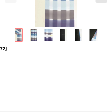
272
]