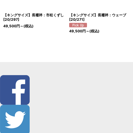
【キングサイズ】長襦袢：市松くずし
【キングサイズ】長襦袢：ウェーブ
[
20/297
]
[
20/271
]
49,500
円
～
(税込)
49,500
円
～
(税込)