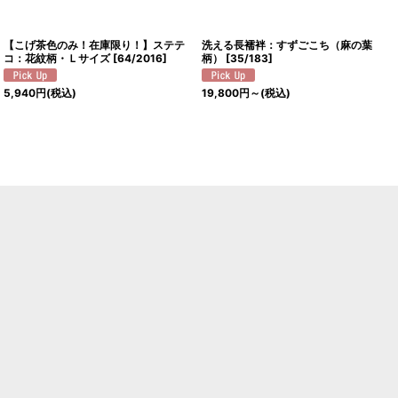
【こげ茶色のみ！在庫限り！】ステテ
洗える長襦袢：すずごこち（麻の葉
コ：花紋柄・Ｌサイズ
[
64/2016
]
柄）
[
35/183
]
5,940
円
(税込)
19,800
円
～
(税込)