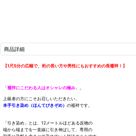
商品詳細
【1尺5分の広幅で、裄の長い方や男性にもおすすめの長襦袢！】
「
襦袢にこだわる人はオシャレの極み
」。
上級者の方にこそお召しいただきたい、
本手引き染め（ほんてびきぞめ）
の襦袢です。
「引き染め」とは、12メートルほどある反物の
端から端までを一直線に引き伸ばして、専用の