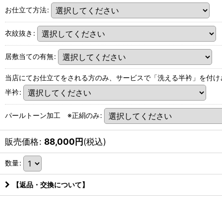
お仕立て方法
:
衣紋抜き
:
居敷当ての有無
:
当店にてお仕立てをされる方のみ、サービスで「洗える半衿」を付け
半衿
:
パールトーン加工 ※正絹のみ
:
販売価格
:
88,000
円
(税込)
数量
:
【返品・交換について】