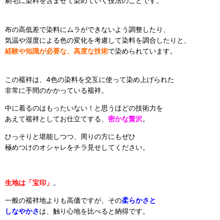
刷毛に染料を含ませて染めていく技法のことです。
布の高低差で染料にムラができないよう調整したり、
気温や湿度による色の変化を考慮して染料を調合したりと、
経験や知識が必要な、高度な技術
で染められています。
この襦袢は、4色の染料を交互に使って染め上げられた
非常に手間のかかっている襦袢。
中に着るのはもったいない！と思うほどの技術力を
あえて襦袢としてお仕立てする、
密かな贅沢
。
ひっそりと堪能しつつ、周りの方にもぜひ
極めつけのオシャレをチラ見せしてください。
生地は「宝印」
。
一般の襦袢地よりも高価ですが、その
柔らかさと
しなやかさ
は、触り心地を比べると納得です。