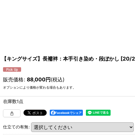
【キングサイズ】長襦袢：本手引き染め・段ぼかし
[
20/
販売価格
:
88,000
円
(税込)
オプションにより価格が変わる場合もあります。
在庫数1点
Facebookでシェア
仕立ての有無
: