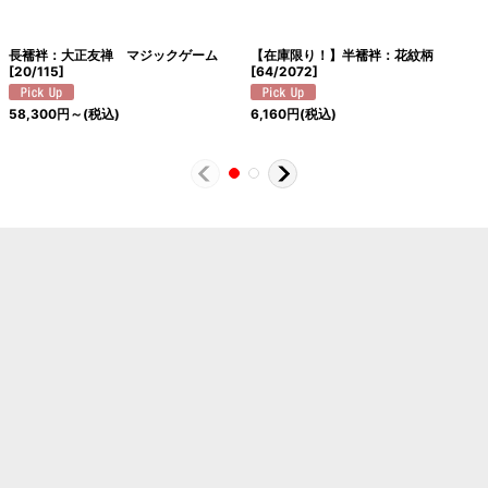
長襦袢：大正友禅 マジックゲーム
【在庫限り！】半襦袢：花紋柄
[
20/115
]
[
64/2072
]
58,300
円
～
(税込)
6,160
円
(税込)