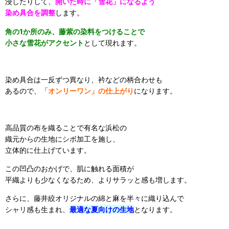
浸したりして、
開いた時に「雪花」になるよう
染め具合を調整
します。
角の1か所のみ、藤紫の染料をつけることで
小さな雪花がアクセント
として現れます。
染め具合は一反ずつ異なり、衿などの柄合わせも
あるので、
「オンリーワン」の仕上がり
になります
。
高品質の布を織ることで有名な浜松の
織元からの生地にシボ加工を施し、
立体的に仕上げています。
この凹凸のおかげで、肌に触れる面積が
平織よりも少なくなるため、よりサラッと感も増します。
さらに、藤井絞オリジナルの綿と麻を半々に織り込んで
シャリ感も生まれ、
最適な夏向けの生地
となります。