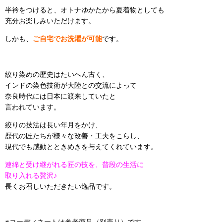
半衿をつけると、オトナゆかたから夏着物としても
充分お楽しみいただけます。
しかも、
ご自宅でお洗濯が可能
です。
絞り染めの歴史はたいへん古く、
インドの染色技術が大陸との交流によって
奈良時代には日本に渡来していたと
言われています。
絞りの技法は長い年月をかけ、
歴代の匠たちが様々な改善・工夫をこらし、
現代でも感動とときめきを与えてくれています。
連綿と受け継がれる匠の技を、普段の生活に
取り入れる贅沢
♪
長くお召しいただきたい逸品です。
※コーディネートは参考商品（別売り）です。