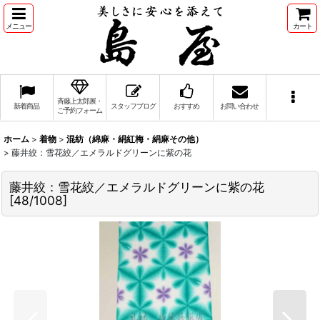
メニュー
カート
斉藤上太郎展・
新着商品
スタッフブログ
おすすめ
お問い合わせ
ご予約フォーム
ホーム
>
着物
>
混紡（綿麻・絹紅梅・絹麻その他）
>
藤井絞：雪花絞／エメラルドグリーンに紫の花
藤井絞：雪花絞／エメラルドグリーンに紫の花
[
48/1008
]