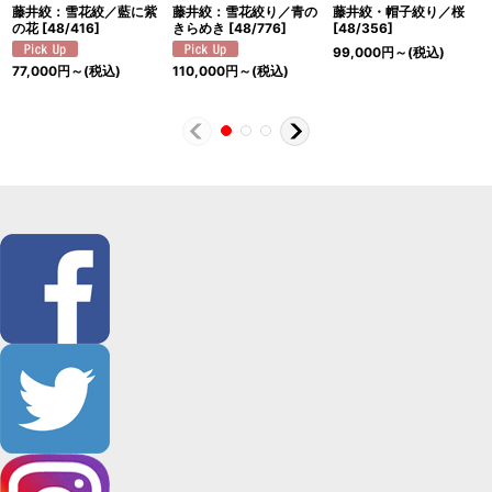
藤井絞：雪花絞／藍に紫
藤井絞：雪花絞り／青の
藤井絞・帽子絞り／桜
の花
[
48/416
]
きらめき
[
48/776
]
[
48/356
]
99,000
円
～
(税込)
77,000
円
～
(税込)
110,000
円
～
(税込)