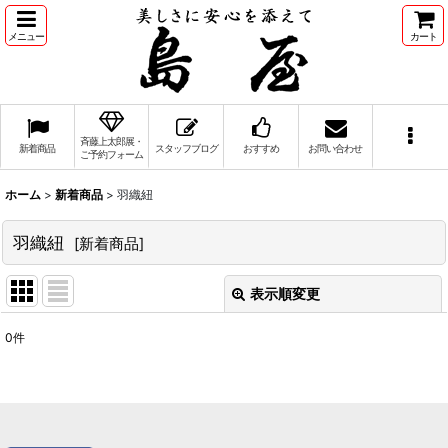
メニュー
カート
斉藤上太郎展・
新着商品
スタッフブログ
おすすめ
お問い合わせ
ご予約フォーム
ホーム
>
新着商品
>
羽織紐
羽織紐
[
新着商品
]
表示順変更
閉じる
0
件
表示数
:
並び順
: