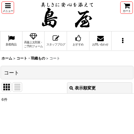
メニュー
カート
斉藤上太郎展・
新着商品
スタッフブログ
おすすめ
お問い合わせ
ご予約フォーム
ホーム
>
コート・羽織もの
>
コート
コート
表示順変更
閉じる
6
件
表示数
:
並び順
: