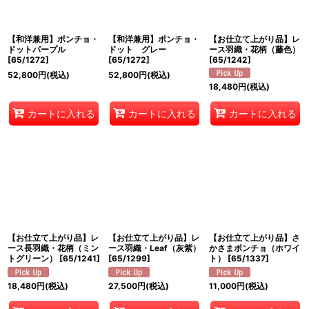
絞り込む
【和洋兼用】ポンチョ・
【和洋兼用】ポンチョ・
【お仕立て上がり品】レ
ドットパープル
ドット グレー
ース羽織・花柄（藤色）
[
65/1272
]
[
65/1272
]
[
65/1242
]
52,800
円
(税込)
52,800
円
(税込)
18,480
円
(税込)
カートに入れる
カートに入れる
カートに入れる
【お仕立て上がり品】レ
【お仕立て上がり品】レ
【お仕立て上がり品】さ
ース長羽織・花柄（ミン
ース羽織・Leaf（灰紫）
かさまポンチョ（ホワイ
トグリーン）
[
65/1241
]
[
65/1299
]
ト）
[
65/1337
]
18,480
円
(税込)
27,500
円
(税込)
11,000
円
(税込)