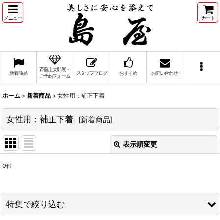
メニュー
カート
斉藤上太郎展・
新着商品
スタッフブログ
おすすめ
お問い合わせ
ご予約フォーム
ホーム
>
新着商品
>
女性用：補正下着
女性用：補正下着
[
新着商品
]
表示順変更
閉じる
0
件
表示数
:
並び順
:
特集で絞り込む