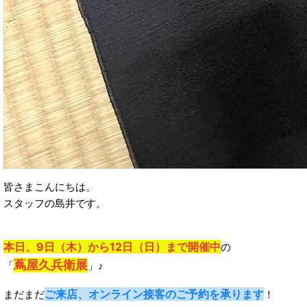
皆さまこんにちは。
スタッフの島井です。
本日、9日（木）から12日（日）まで開催中
の
蔦屋久兵衛展
「
」♪
ご来店、オンライン接客のご予約を承ります
まだまだ
！