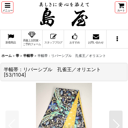
メニュー
カート
斉藤上太郎展・
新着商品
スタッフブログ
おすすめ
お問い合わせ
ご予約フォーム
ホーム
>
帯
>
半幅帯
>
半幅帯：リバーシブル 孔雀王／オリエント
半幅帯：リバーシブル 孔雀王／オリエント
[
53/1104
]