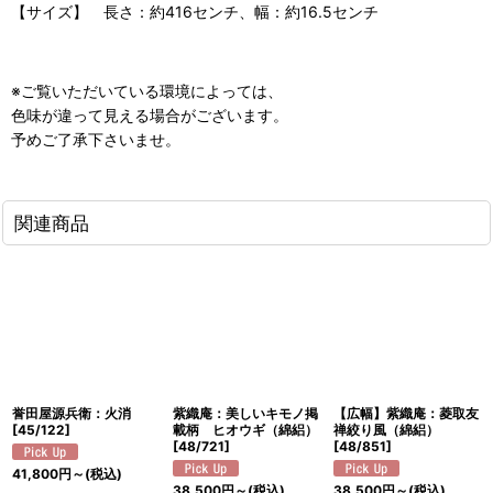
【サイズ】 長さ：約416センチ、幅：約16.5センチ
※ご覧いただいている環境によっては、
色味が違って見える場合がございます。
予めご了承下さいませ。
関連商品
誉田屋源兵衛：火消
紫織庵：美しいキモノ掲
【広幅】紫織庵：菱取友
[
45/122
]
載柄 ヒオウギ（綿絽）
禅絞り風（綿絽）
[
48/721
]
[
48/851
]
41,800
円
～
(税込)
38,500
円
～
(税込)
38,500
円
～
(税込)