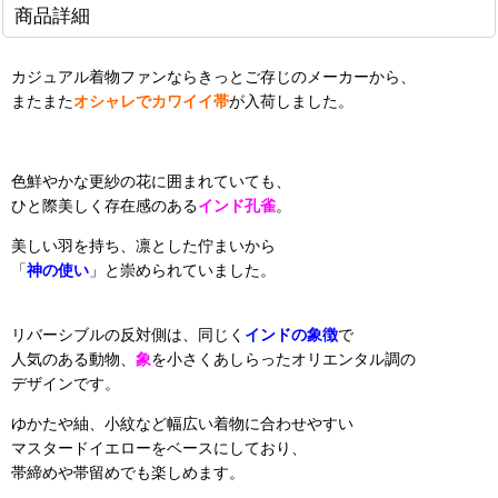
商品詳細
カジュアル着物ファンならきっとご存じのメーカーから、
またまた
オシャレでカワイイ帯
が入荷しました。
色鮮やかな更紗の花に囲まれていても、
ひと際美しく存在感のある
インド孔雀
。
美しい羽を持ち、凛とした佇まいから
「
神の使い
」と崇められていました。
リバーシブルの反対側は、同じく
インドの象徴
で
人気のある動物、
象
を小さくあしらったオリエンタル調の
デザインです。
ゆかたや紬、小紋など幅広い着物に合わせやすい
マスタードイエローをベースにしており、
帯締めや帯留めでも楽しめます。