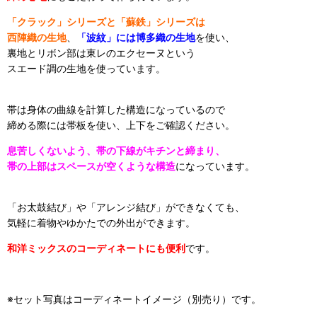
「クラック」シリーズと「蘇鉄」シリーズは
西陣織の生地
、
「波紋」には博多織の生地
を使い、
裏地とリボン部は東レのエクセーヌという
スエード調の生地を使っています。
帯は身体の曲線を計算した構造になっているので
締める際には帯板を使い、上下をご確認ください。
息苦しくないよう、帯の下線がキチンと締まり、
帯の上部はスペースが空くような構造
になっています。
「お太鼓結び」や「アレンジ結び」ができなくても、
気軽に着物やゆかたでの外出ができます。
和洋ミックスのコーディネートにも便利
です。
※セット写真はコーディネートイメージ（別売り）です。