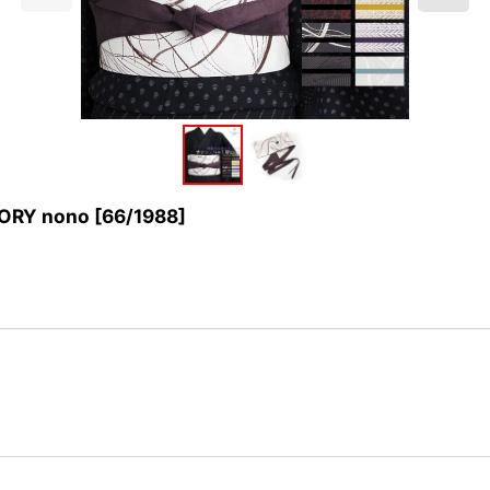
RY nono
[
66/1988
]