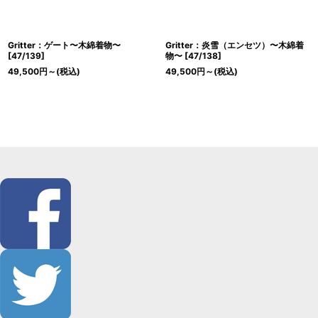
Gritter：ゲート〜木綿着物〜
Gritter：炎雪（エンセツ）〜木綿着
[
47/139
]
物〜
[
47/138
]
49,500
円
～
(税込)
49,500
円
～
(税込)