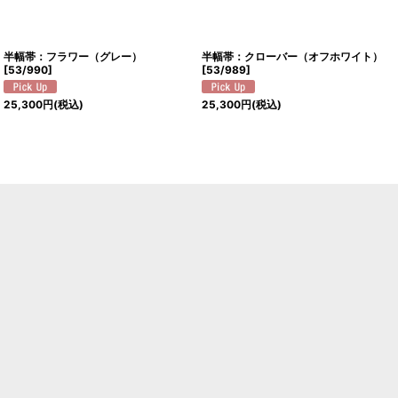
半幅帯：フラワー（グレー）
半幅帯：クローバー（オフホワイト）
[
53/990
]
[
53/989
]
25,300
円
(税込)
25,300
円
(税込)