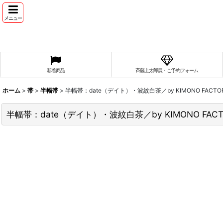
メニュー
新着商品
斉藤上太郎展・ご予約フォーム
ホーム
>
帯
>
半幅帯
>
半幅帯：date（デイト）・波紋白茶／by KIMONO FACTORY
半幅帯：date（デイト）・波紋白茶／by KIMONO FACTO