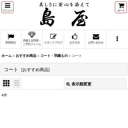
メニュー
カート
斉藤上太郎展・
新着商品
スタッフブログ
おすすめ
お問い合わせ
ご予約フォーム
ホーム
>
おすすめ商品
>
コート・羽織もの
>
コート
コート
[
おすすめ商品
]
表示順変更
閉じる
4
件
表示数
:
並び順
: