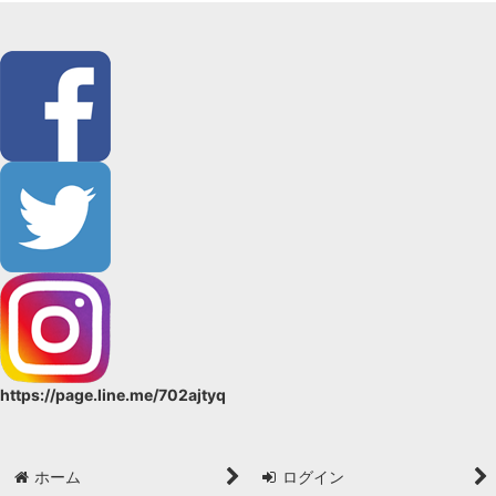
絞り込む
SALE品
59kimono／コレカラキモノ
単衣・袷用
単衣・夏物
男性用帯
女性用 帯
長襦袢
羽織・コート
https://page.line.me/702ajtyq
ショール
バッグ
ホーム
ログイン