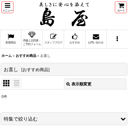
メニュー
カート
斉藤上太郎展・
新着商品
スタッフブログ
おすすめ
お問い合わせ
ご予約フォーム
ホーム
>
おすすめ商品
>
お直し
お直し
[
おすすめ商品
]
表示順変更
閉じる
0
件
表示数
:
並び順
:
特集で絞り込む