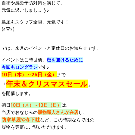
自衛や感染予防対策を講じて、
元気に過ごしましょう♪
島屋もスタッフ全員、元気です！
(≧▽≦)
では、来月のイベントと定休日のお知らせです。
イベントはご時世柄、
密を避けるために
今回もロングラン
です♪
10日（木）～25日（金）
まで
年末＆クリスマスセール
「
」
を開催します。
初日
10日（木）～13日（日）
は、
当店でおなじみの
履物職人さんが在店
し、
防寒草履や冬下駄
など、この時期ならではの
履物を豊富にご覧いただけます。