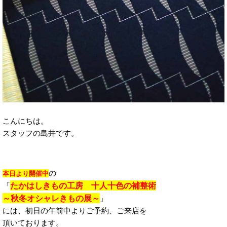
こんにちは。
スタッフの島井です。
の
本日より開催中
たかはしきもの工房 十人十色の補整術
「
～秋冬オシャレきもの展～
」
には、初日の午前中よりご予約、ご来店を
頂いております。