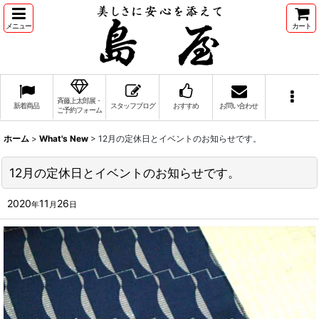
メニュー
カート
斉藤上太郎展・
新着商品
スタッフブログ
おすすめ
お問い合わせ
ご予約フォーム
ホーム
>
What's New
>
12月の定休日とイベントのお知らせです。
12月の定休日とイベントのお知らせです。
2020
11
26
年
月
日