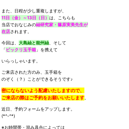
また、日程が少し重複しますが、
11日（金）～13日（日）
は、こちらも
当店でおなじみの
紬研究家・篠原実美先生が
在店
されます。
今回は、
大島紬と能州紬
、そして
「
ビックリ
玉手箱
」を携えて
いらっしゃいます。
ご来店された方のみ、玉手箱を
のぞく（？）ことができるそうです♪
密にならないよう配慮いたしますので、
ご来店の際はご予約をお願いいたします
。
近日、予約フォームをアップします。
(*^-^*)
※お時間帯・混み具合によっては