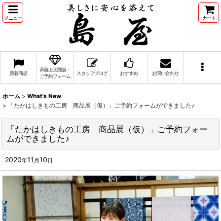
メニュー
カート
斉藤上太郎展・
新着商品
スタッフブログ
おすすめ
お問い合わせ
ご予約フォーム
ホーム
>
What's New
>
「たかはしきもの工房 商品展（仮）」ご予約フォームができました♪
「たかはしきもの工房 商品展（仮）」ご予約フォー
ムができました♪
2020
11
10
年
月
日