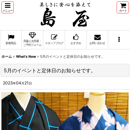
メニュー
カート
斉藤上太郎展・
新着商品
スタッフブログ
おすすめ
お問い合わせ
ご予約フォーム
ホーム
>
What's New
>
5月のイベントと定休日のお知らせです。
5月のイベントと定休日のお知らせです。
2023
04
21
年
月
日