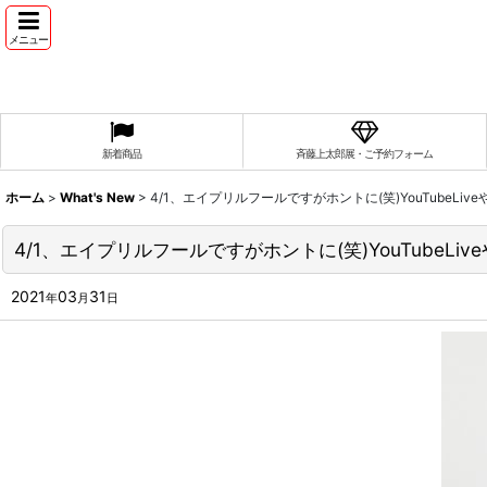
メニュー
新着商品
斉藤上太郎展・ご予約フォーム
ホーム
>
What's New
>
4/1、エイプリルフールですがホントに(笑)YouTubeLiv
4/1、エイプリルフールですがホントに(笑)YouTubeLiv
2021
03
31
年
月
日