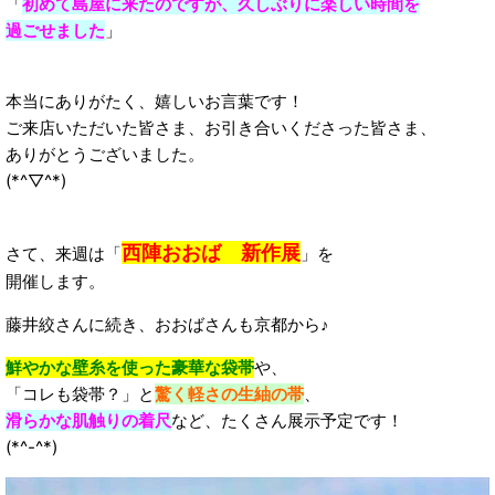
「
初めて島屋に来たのですが、久しぶりに楽しい時間を
過ごせました
」
本当にありがたく、嬉しいお言葉です！
ご来店いただいた皆さま、お引き合いくださった皆さま、
ありがとうございました。
(*^▽^*)
西陣おおば 新作展
さて、来週は「
」を
開催します。
藤井絞さんに続き、おおばさんも京都から♪
鮮やかな壁糸を使った豪華な袋帯
や、
「コレも袋帯？」と
驚く軽さの生紬の帯
、
滑らかな肌触りの着尺
など、たくさん展示予定です！
(*^-^*)