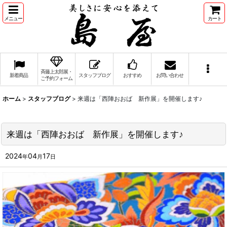
メニュー
カート
斉藤上太郎展・
新着商品
スタッフブログ
おすすめ
お問い合わせ
ご予約フォーム
ホーム
>
スタッフブログ
>
来週は「西陣おおば 新作展」を開催します♪
来週は「西陣おおば 新作展」を開催します♪
2024
04
17
年
月
日