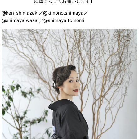
応援よろしくお願いします】
@ken_shimazaki／@kimono.shimaya／
@shimaya.wasai／@shimaya.tomomi