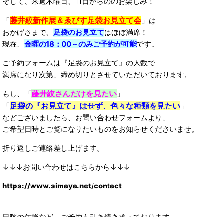
そして、来週木曜日、11日からののお楽しみ！
藤井絞新作展＆ゑびす足袋お見立て会
「
」は
おかげさまで、
足袋のお見立て
はほぼ満席！
現在、
金曜の18：00～のみご予約が可能
です。
ご予約フォームは『足袋のお見立て』の人数で
満席になり次第、締め切りとさせていただいております。
藤井絞さんだけを見たい
もし、「
」
足袋の『お見立て』はせず、色々な種類を見たい
「
」
などございましたら、お問い合わせフォームより、
ご希望日時とご覧になりたいものをお知らせくださいませ。
折り返しご連絡差し上げます。
↓↓↓お問い合わせはこちらから↓↓↓
https://www.simaya.net/contact
日曜の午後など、ご予約も引き続き承っております。