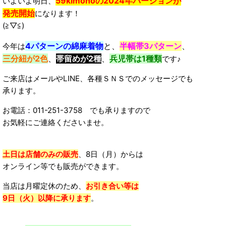
59kimonoの2024年バージョンが
いよいよ明日、
発売開始
になります！
(≧▽≦)
4パターンの綿麻着物
と、
半幅帯3パターン
、
今年は
三分紐が2色
、
帯留めが2種
、
兵児帯は1種類
です♪
ご来店はメールやLINE、各種ＳＮＳでのメッセージでも
承ります。
お電話：011-251-3758 でも承りますので
お気軽にご連絡くださいませ。
土日は店舗のみの販売
、8日（月）からは
オンライン等でも販売ができます。
当店は月曜定休のため、
お引き合い等は
9日（火）以降に承ります
。