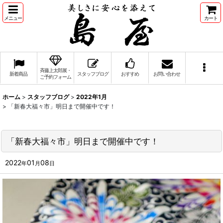
メニュー
カート
斉藤上太郎展・
新着商品
スタッフブログ
おすすめ
お問い合わせ
ご予約フォーム
ホーム
>
スタッフブログ
>
2022年1月
>
「新春大福々市」明日まで開催中です！
「新春大福々市」明日まで開催中です！
2022
01
08
年
月
日