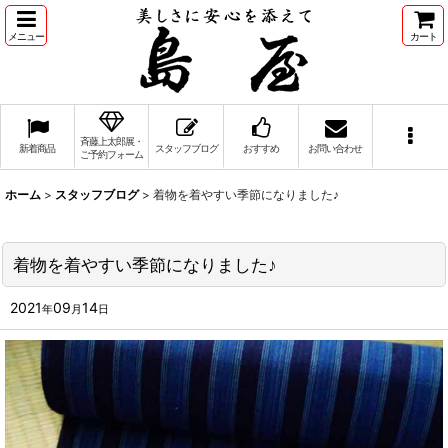
メニュー
カート
斉藤上太郎展・
新着商品
スタッフブログ
おすすめ
お問い合わせ
ご予約フォーム
ホーム
>
スタッフブログ
>
着物を着やすい季節になりました♪
着物を着やすい季節になりました♪
2021
09
14
年
月
日