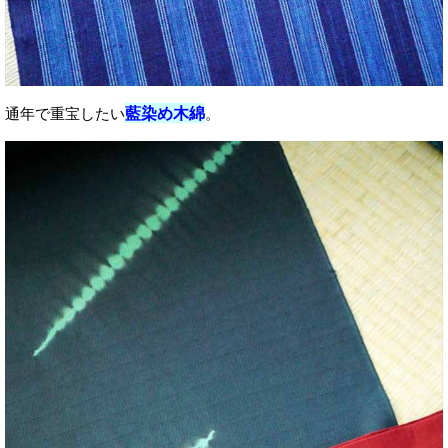
藍染め木綿
通年で重宝したい
。