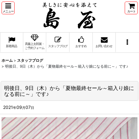
メニュー
カート
斉藤上太郎展・
新着商品
スタッフブログ
おすすめ
お問い合わせ
ご予約フォーム
ホーム
>
スタッフブログ
>
明後日、9日（木）から「夏物最終セール～箱入り娘になる前に～」です♪
明後日、9日（木）から「夏物最終セール～箱入り娘に
なる前に～」です♪
2021
09
07
年
月
日