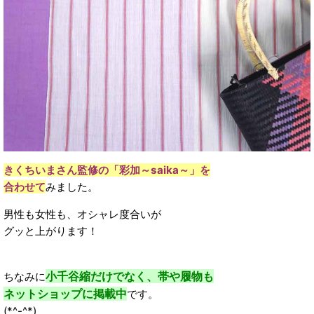
きくちいまさん監修の「彩加～saika～」を
合わせて
みました。
男性も女性も、オシャレ度合いが
グッと上がります！
小千谷縮だけでなく、帯や履物も
ちなみに
ネットショップに掲載中
です。
(*^-^*)