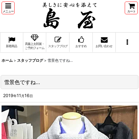
メニュー
カート
斉藤上太郎展・
新着商品
スタッフブログ
おすすめ
お問い合わせ
ご予約フォーム
ホーム
>
スタッフブログ
>
雪景色ですね…
雪景色ですね…
2019
11
16
年
月
日