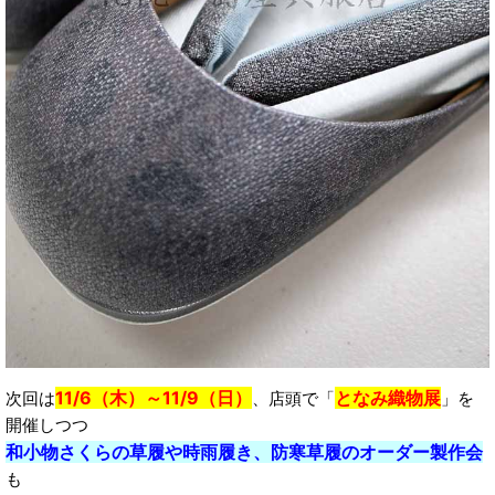
11/6（木）～11/9（日）
となみ織物展
次回は
、店頭で「
」を
開催しつつ
和小物さくらの草履や時雨履き、防寒草履のオーダー製作会
も