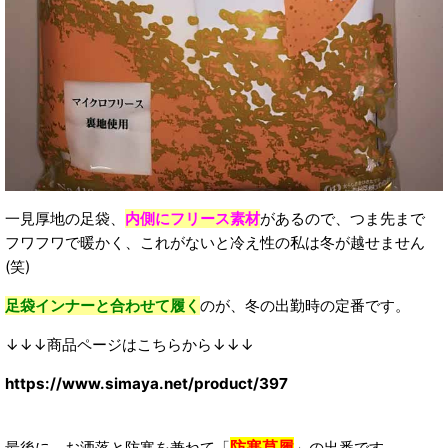
一見厚地の足袋、
内側にフリース素材
があるので、つま先まで
フワフワで暖かく、これがないと冷え性の私は冬が越せません
(笑)
足袋インナーと合わせて履く
のが、冬の出勤時の定番です。
↓↓↓商品ページはこちらから↓↓↓
https://www.simaya.net/product/397
防寒草履
最後に、お洒落と防寒を兼ねて「
」の出番です。