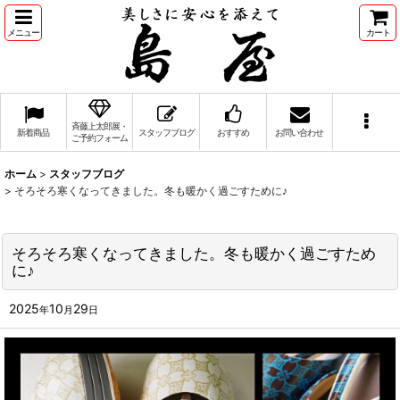
メニュー
カート
斉藤上太郎展・
新着商品
スタッフブログ
おすすめ
お問い合わせ
ご予約フォーム
ホーム
>
スタッフブログ
>
そろそろ寒くなってきました。冬も暖かく過ごすために♪
そろそろ寒くなってきました。冬も暖かく過ごすため
に♪
2025
10
29
年
月
日