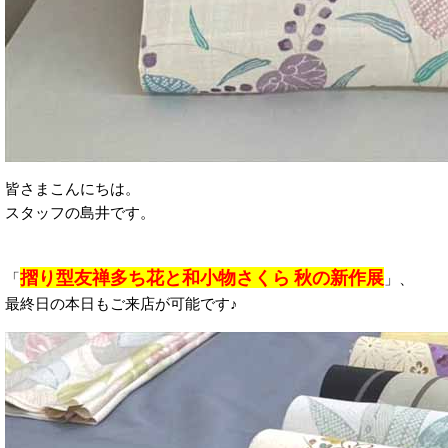
皆さまこんにちは。
スタッフの島井です。
摺り型友禅多ち花と和小物さくら 秋の新作展
「
」、
最終日の本日もご来店が可能です♪