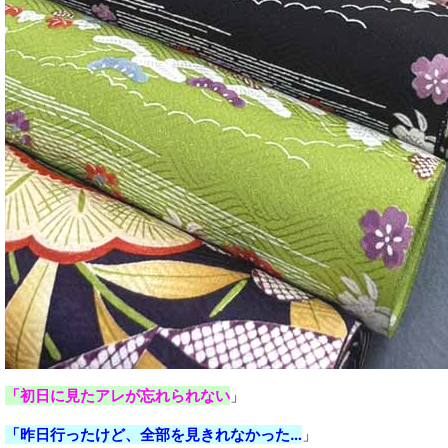
「初日に見たアレが忘れられない
」
「昨日行ったけど、全部を見きれなかった…
」