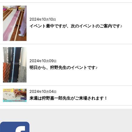
2024
10
10
年
月
日
イベント最中ですが、次のイベントのご案内です♪
2024
10
09
年
月
日
明日から、狩野先生のイベントです♪
2024
10
04
年
月
日
来週は狩野嘉一郎先生がご来場されます！