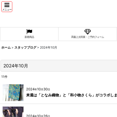
メニュー
新着商品
斉藤上太郎展・ご予約フォーム
ホーム
>
スタッフブログ
>
2024年10月
2024年10月
11
件
2024
10
30
年
月
日
来週は「となみ織物」と「和小物さくら」がコラボし
2024
10
26
年
月
日