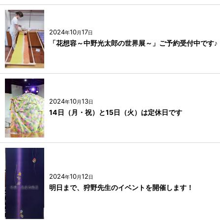
2024
10
17
年
月
日
「花想容～中野光太郎の世界展～」ご予約受付中です♪
2024
10
13
年
月
日
14日（月・祝）と15日（火）は定休日です
2024
10
12
年
月
日
明日まで、狩野先生のイベントを開催します！