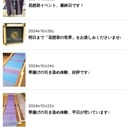
花想容イベント、最終日です！
2024
10
26
年
月
日
明日まで「花想容の世界」をお楽しみくださいませ♪
2024
10
24
年
月
日
帯揚げの引き染め体験、好評です♪
2024
10
22
年
月
日
帯揚げの引き染め体験、平日が空いています♪