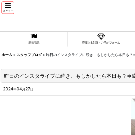
メニュー
新着商品
斉藤上太郎展・ご予約フォーム
ホーム
>
スタッフブログ
>
昨日のインスタライブに続き、もしかしたら本日も？
昨日のインスタライブに続き、もしかしたら本日も？⇒
2024
04
27
年
月
日