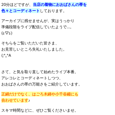
20分ほどですが、
当店の着物におおばさんの帯を
色々とコーディネート
しております。
アーカイブに残せませんが、実はうっかり
準備段階をライブ配信していたようで…。
(≧▽≦)
そちらをご覧いただいた皆さま、
お見苦しいところ失礼いたしました。
(;^_^A
さて、と気を取り直して始めたライブ本番。
アレコレとコーディネートしつつ、
おおばさんの帯の万能さをご紹介しています。
正絹だけでなく、はごろ木綿や小千谷縮にも
合わせています
♪
スキマ時間などに、ぜひご覧くださいませ。