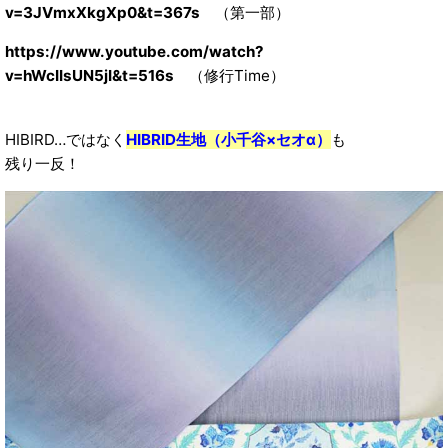
v=3JVmxXkgXp0&t=367s
（第一部）
https://www.youtube.com/watch?
v=hWcIIsUN5jI&t=516s
（修行Time）
HIBIRD…ではなく
HIBRID生地（小千谷×セオα）
も
残り一反！