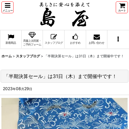
メニュー
カート
斉藤上太郎展・
新着商品
スタッフブログ
おすすめ
お問い合わせ
ご予約フォーム
ホーム
>
スタッフブログ
>
「半期決算セール」は31日（木）まで開催中です！
「半期決算セール」は31日（木）まで開催中です！
2023
08
29
年
月
日