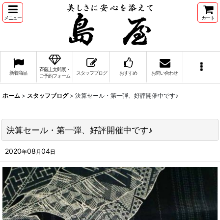
メニュー
カート
斉藤上太郎展・
新着商品
スタッフブログ
おすすめ
お問い合わせ
ご予約フォーム
ホーム
>
スタッフブログ
>
決算セール・第一弾、好評開催中です♪
決算セール・第一弾、好評開催中です♪
2020
08
04
年
月
日