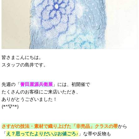
皆さまこんにちは。
スタッフの島井です。
先週の「
誉田屋源兵衛展
」には、初開催で
たくさんのお客様にご来店いただき、
ありがとうございました！
(*^▽^*)
さすがの技法・素材で織り上げた「非売品」クラスの帯
から
「
え？思ってたよりだいぶお値ごろ♪
」な帯や反物も