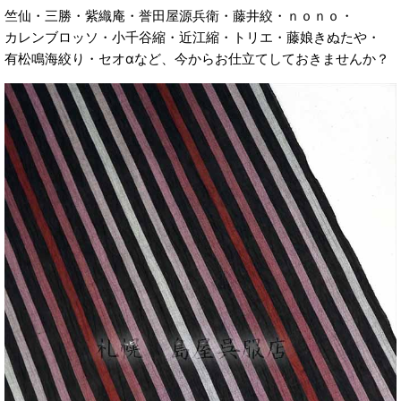
竺仙・三勝・紫織庵・誉田屋源兵衛・藤井絞・ｎｏｎｏ・
カレンブロッソ・小千谷縮・近江縮・トリエ・藤娘きぬたや・
有松鳴海絞り・セオαなど、今からお仕立てしておきませんか？