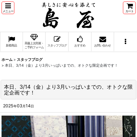
メニュー
カート
斉藤上太郎展・
新着商品
スタッフブログ
おすすめ
お問い合わせ
ご予約フォーム
ホーム
>
スタッフブログ
>
本日、3/14（金）より3月いっぱいまでの、オトクな限定企画です！
本日、3/14（金）より3月いっぱいまでの、オトクな限
定企画です！
2025
03
14
年
月
日