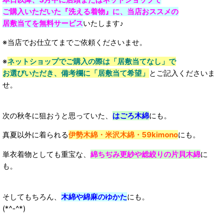
ご購入いただいた『洗える着物』に、当店おススメの
居敷当てを無料サービス
いたします♪
※当店でお仕立てまでご依頼くださいませ。
※
ネットショップでご購入の際
は「居敷当てなし」で
お選びいただき、
備考欄に「居敷当て希望」
とご記入くださいま
せ。
次の秋冬に狙おうと思っていた、
はごろ木綿
にも。
真夏以外に着られる
伊勢木綿・米沢木綿・59kimono
にも。
単衣着物としても重宝な、
綿ちぢみ更紗や総絞りの片貝木綿
に
も。
そしてもちろん、
木綿や綿麻のゆかた
にも。
(*^-^*)