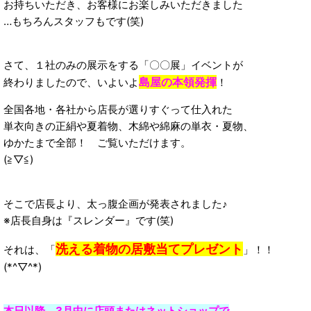
お持ちいただき、お客様にお楽しみいただきました
…もちろんスタッフもです(笑)
さて、１社のみの展示をする「〇〇展」イベントが
島屋の本領発揮
終わりましたので、いよいよ
！
全国各地・各社から店長が選りすぐって仕入れた
単衣向きの正絹や夏着物、木綿や綿麻の単衣・夏物、
ゆかたまで全部！ ご覧いただけます。
(≧▽≦)
そこで店長より、太っ腹企画が発表されました♪
※店長自身は『スレンダー』です(笑)
洗える着物の居敷当てプレゼント
それは、「
」！！
(*^▽^*)
本日以降、3月中に店頭またはネットショップで